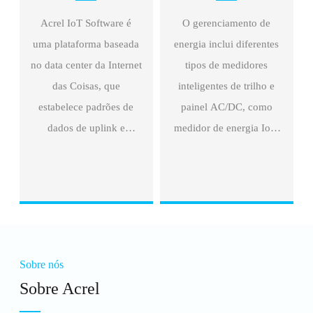
Acrel IoT Software é
O gerenciamento de
uma plataforma baseada
energia inclui diferentes
no data center da Internet
tipos de medidores
das Coisas, que
inteligentes de trilho e
estabelece padrões de
painel AC/DC, como
dados de uplink e
medidor de energia IoT,
downlink e fornece aos
medidor de energia pré-
usuários da Internet
pago, medidor de
serviços de dados de IoT
energia monofásico e
de energia. Tem acesso
trifásico.
ao site e telefone.
Sobre nós
Sobre Acrel