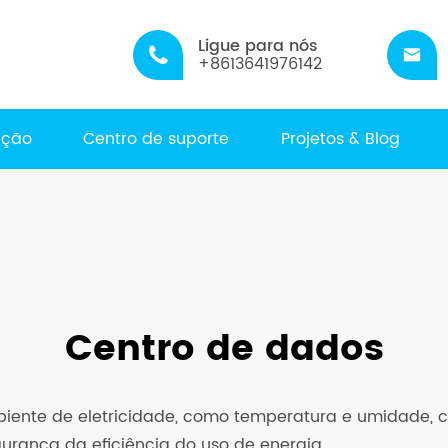
Ligue para nós


+8613641976142
ação
Centro de suporte
Projetos & Blog
Centro de dados
nte de eletricidade, como temperatura e umidade, corr
urança da eficiência do uso de energia.