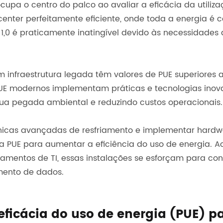
cupa o centro do palco ao avaliar a eficácia da utiliz
ta center perfeitamente eficiente, onde toda a energia
e 1,0 é praticamente inatingível devido às necessidades 
 infraestrutura legada têm valores de PUE superiores a 
 PUE modernos implementam práticas e tecnologias inova
sua pegada ambiental e reduzindo custos operacionais.
écnicas avançadas de resfriamento e implementar hard
a PUE para aumentar a eficiência do uso de energia. A
mentos de TI, essas instalações se esforçam para cond
mento de dados.
cácia do uso de energia (PUE) par