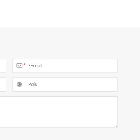

*
