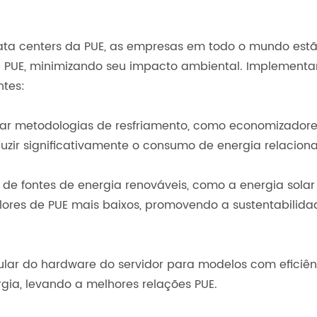
ata centers da PUE, as empresas em todo o mundo estã
da PUE, minimizando seu impacto ambiental. Implement
ntes:
otar metodologias de resfriamento, como economizadores
zir significativamente o consumo de energia relacionad
de fontes de energia renováveis, como a energia solar 
alores de PUE mais baixos, promovendo a sustentabilid
gular do hardware do servidor para modelos com eficiê
ia, levando a melhores relações PUE.