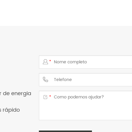

*

 de energia

*
s rápido