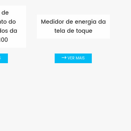
o de
to do
Medidor de energia da
dos da
tela de toque
100
S

VER MAIS