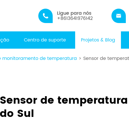
Ligue para nós


+8613641976142
ação
Centro de suporte
Projetos & Blog
de monitoramento de temperatura
Sensor de temperat
Sensor de temperatura 
do Sul