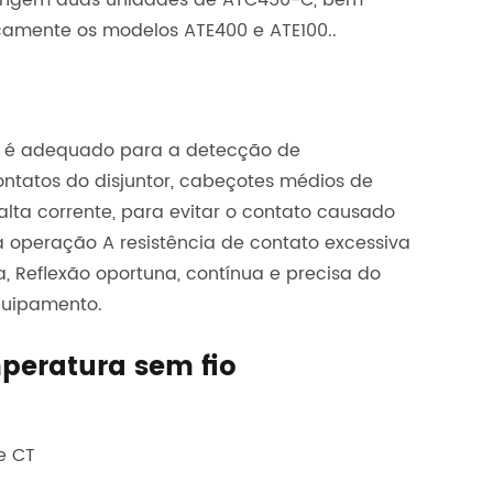
brangem duas unidades de ATC450-C, bem
icamente os modelos ATE400 e ATE100..
el é adequado para a detecção de
ontatos do disjuntor, cabeçotes médios de
lta corrente, para evitar o contato causado
a operação A resistência de contato excessiva
 Reflexão oportuna, contínua e precisa do
quipamento.
peratura sem fio
e CT