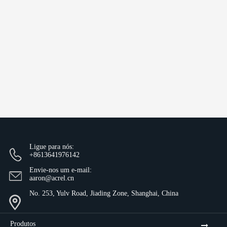
Ligue para nós:
+8613641976142
Envie-nos um e-mail:
aaron@acrel.cn
No. 253, Yulv Road, Jiading Zone, Shanghai, China
Produtos