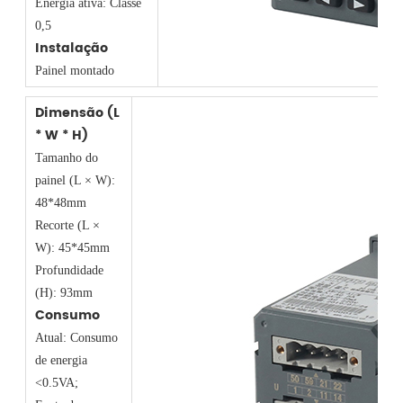
Energia ativa: Classe
0,5
Instalação
Painel montado
Dimensão (L
* W * H)
Tamanho do
painel (L × W):
48*48mm
Recorte (L ×
W): 45*45mm
Profundidade
(H): 93mm
Consumo
Atual: Consumo
de energia
<0.5VA;