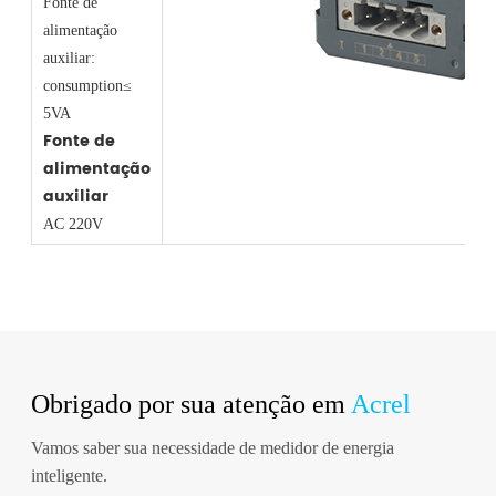
Fonte de
alimentação
auxiliar:
consumption≤
5VA
Fonte de
alimentação
auxiliar
AC 220V
Obrigado por sua atenção em
Acrel
Vamos saber sua necessidade de medidor de energia
inteligente.