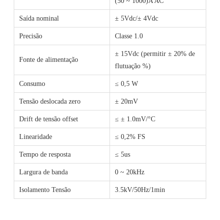
(50 ~ 1000)A AC
Saída nominal
± 5Vdc/± 4Vdc
Precisão
Classe 1.0
± 15Vdc (permitir ± 20% de
Fonte de alimentação
flutuação %)
Consumo
≤ 0,5 W
Tensão deslocada zero
± 20mV
Drift de tensão offset
≤ ± 1.0mV/°C
Linearidade
≤ 0,2% FS
Tempo de resposta
≤ 5us
Largura de banda
0 ~ 20kHz
Isolamento Tensão
3.5kV/50Hz/1min